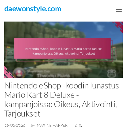
Skip
daewonstyle.com
to
the
content
Nintendo eShop -koodin lunastus
Mario Kart 8 Deluxe -
kampanjoissa: Oikeus, Aktivointi,
Tarjoukset
19/02/2026
By
MAXINE HARPER
0