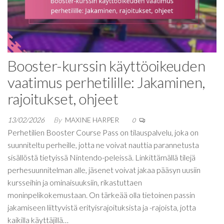
Booster-kurssin käyttöoikeuden
vaatimus perhetilille: Jakaminen,
rajoitukset, ohjeet
13/02/2026
By
MAXINE HARPER
0
Perhetilien Booster Course Pass on tilauspalvelu, joka on
suunniteltu perheille, jotta ne voivat nauttia parannetusta
sisällöstä tietyissä Nintendo-peleissä. Linkittämällä tilejä
perhesuunnitelman alle, jäsenet voivat jakaa pääsyn uusiin
kursseihin ja ominaisuuksiin, rikastuttaen
moninpelikokemustaan. On tärkeää olla tietoinen passin
jakamiseen liittyvistä erityisrajoituksista ja -rajoista, jotta
kaikilla käyttäjillä…