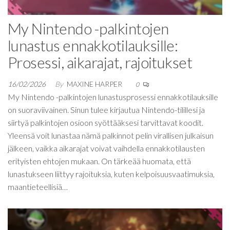
My Nintendo -palkintojen
lunastus ennakkotilauksille:
Prosessi, aikarajat, rajoitukset
16/02/2026
By
MAXINE HARPER
0
My Nintendo -palkintojen lunastusprosessi ennakkotilauksille
on suoraviivainen. Sinun tulee kirjautua Nintendo-tilillesi ja
siirtyä palkintojen osioon syöttääksesi tarvittavat koodit.
Yleensä voit lunastaa nämä palkinnot pelin virallisen julkaisun
jälkeen, vaikka aikarajat voivat vaihdella ennakkotilausten
erityisten ehtojen mukaan. On tärkeää huomata, että
lunastukseen liittyy rajoituksia, kuten kelpoisuusvaatimuksia,
maantieteellisiä…