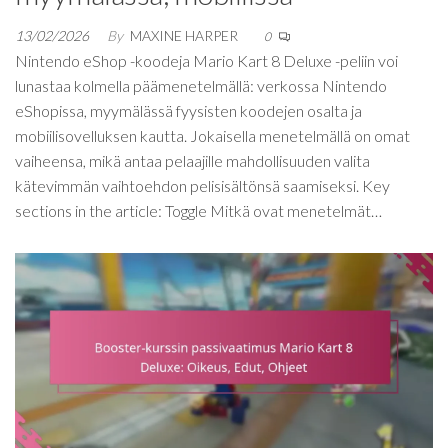
13/02/2026
By
MAXINE HARPER
0
Nintendo eShop -koodeja Mario Kart 8 Deluxe -peliin voi
lunastaa kolmella päämenetelmällä: verkossa Nintendo
eShopissa, myymälässä fyysisten koodejen osalta ja
mobiilisovelluksen kautta. Jokaisella menetelmällä on omat
vaiheensa, mikä antaa pelaajille mahdollisuuden valita
kätevimmän vaihtoehdon pelisisältönsä saamiseksi. Key
sections in the article: Toggle Mitkä ovat menetelmät…