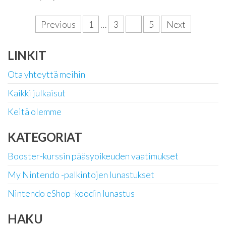
Posts
Previous
1
…
3
4
5
Next
pagination
LINKIT
Ota yhteyttä meihin
Kaikki julkaisut
Keitä olemme
KATEGORIAT
Booster-kurssin pääsyoikeuden vaatimukset
My Nintendo -palkintojen lunastukset
Nintendo eShop -koodin lunastus
HAKU