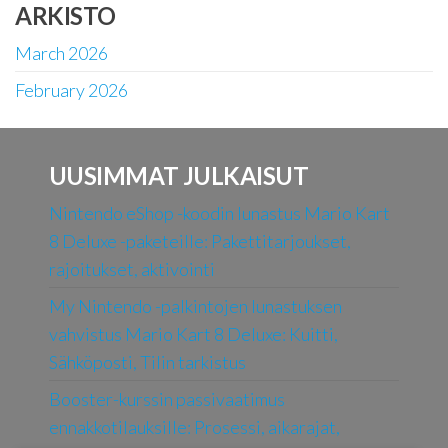
ARKISTO
March 2026
February 2026
UUSIMMAT JULKAISUT
Nintendo eShop -koodin lunastus Mario Kart
8 Deluxe -paketeille: Pakettitarjoukset,
rajoitukset, aktivointi
My Nintendo -palkintojen lunastuksen
vahvistus Mario Kart 8 Deluxe: Kuitti,
Sähköposti, Tilin tarkistus
Booster-kurssin passivaatimus
ennakkotilauksille: Prosessi, aikarajat,