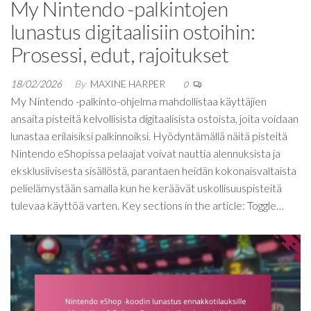
My Nintendo -palkintojen
lunastus digitaalisiin ostoihin:
Prosessi, edut, rajoitukset
18/02/2026
By
MAXINE HARPER
0
My Nintendo -palkinto-ohjelma mahdollistaa käyttäjien
ansaita pisteitä kelvollisista digitaalisista ostoista, joita voidaan
lunastaa erilaisiksi palkinnoiksi. Hyödyntämällä näitä pisteitä
Nintendo eShopissa pelaajat voivat nauttia alennuksista ja
eksklusiivisesta sisällöstä, parantaen heidän kokonaisvaltaista
pelielämystään samalla kun he keräävät uskollisuuspisteitä
tulevaa käyttöä varten. Key sections in the article: Toggle…