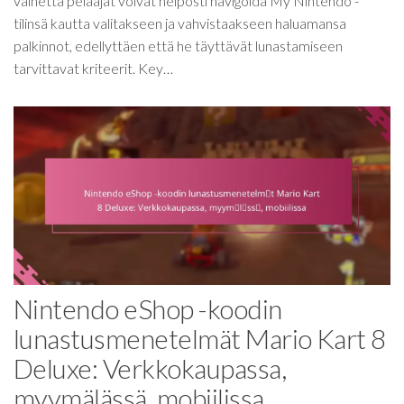
vaihetta pelaajat voivat helposti navigoida My Nintendo -
tilinsä kautta valitakseen ja vahvistaakseen haluamansa
palkinnot, edellyttäen että he täyttävät lunastamiseen
tarvittavat kriteerit. Key…
Nintendo eShop -koodin
lunastusmenetelmät Mario Kart 8
Deluxe: Verkkokaupassa,
myymälässä, mobiilissa