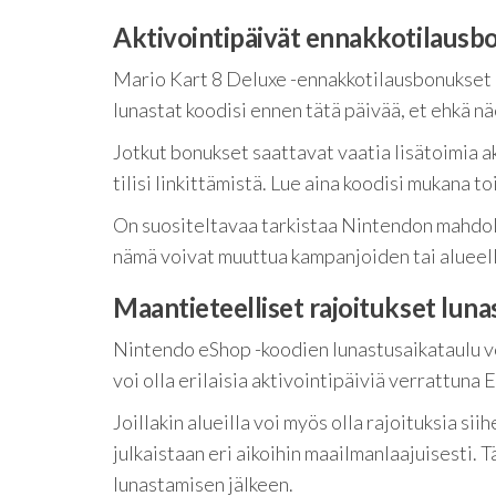
Aktivointipäivät ennakkotilausbo
Mario Kart 8 Deluxe -ennakkotilausbonukset ak
lunastat koodisi ennen tätä päivää, et ehkä näe
Jotkut bonukset saattavat vaatia lisätoimia ak
tilisi linkittämistä. Lue aina koodisi mukana t
On suositeltavaa tarkistaa Nintendon mahdolli
nämä voivat muuttua kampanjoiden tai alueel
Maantieteelliset rajoitukset luna
Nintendo eShop -koodien lunastusaikataulu voi
voi olla erilaisia aktivointipäiviä verrattuna
Joillakin alueilla voi myös olla rajoituksia sii
julkaistaan eri aikoihin maailmanlaajuisesti. T
lunastamisen jälkeen.