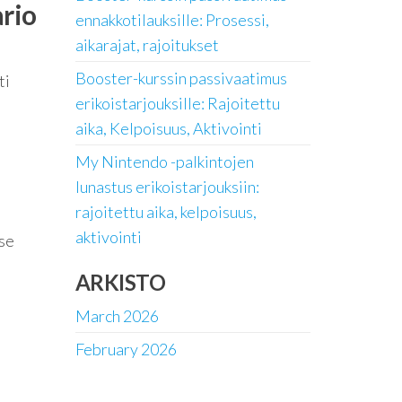
rio
ennakkotilauksille: Prosessi,
aikarajat, rajoitukset
Booster-kurssin passivaatimus
ti
erikoistarjouksille: Rajoitettu
i
aika, Kelpoisuus, Aktivointi
My Nintendo -palkintojen
lunastus erikoistarjouksiin:
rajoitettu aika, kelpoisuus,
aktivointi
tse
ARKISTO
March 2026
February 2026