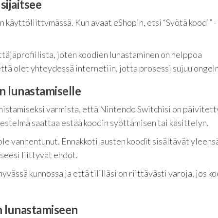
sijaitsee
käyttöliittymässä. Kun avaat eShopin, etsi “Syötä koodi” -
täjäprofiilista, joten koodien lunastaminen on helppoa
 että olet yhteydessä internetiin, jotta prosessi sujuu ongel
n lunastamiselle
stamiseksi varmista, että Nintendo Switchisi on päivitett
estelmä saattaa estää koodin syöttämisen tai käsittelyn.
 ole vanhentunut. Ennakkotilausten koodit sisältävät yleens
kseesi liittyvät ehdot.
yvässä kunnossa ja että tililläsi on riittävästi varoja, jos k
in lunastamiseen