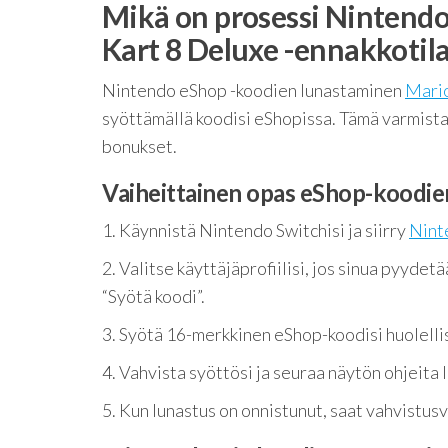
Mikä on prosessi Nintendo
Kart 8 Deluxe -ennakkotila
Nintendo eShop -koodien lunastaminen
Mario
syöttämällä koodisi eShopissa. Tämä varmistaa
bonukset.
Vaiheittainen opas eShop-koodie
1. Käynnistä Nintendo Switchisi ja siirry
Nint
2. Valitse käyttäjäprofiilisi, jos sinua pyydet
“Syötä koodi”.
3. Syötä 16-merkkinen eShop-koodisi huolellise
4. Vahvista syöttösi ja seuraa näytön ohjeita
5. Kun lunastus on onnistunut, saat vahvistusvie