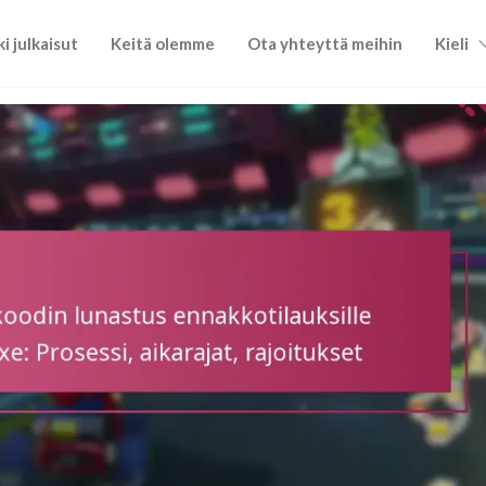
ki julkaisut
Keitä olemme
Ota yhteyttä meihin
Kieli