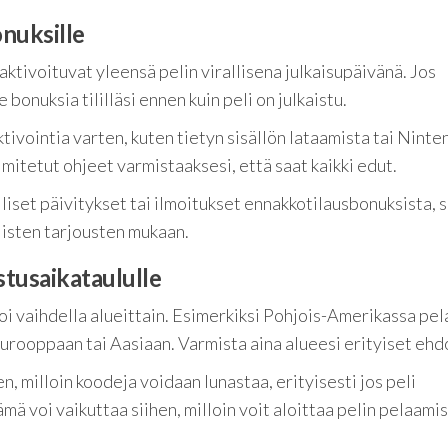
nuksille
tivoituvat yleensä pelin virallisena julkaisupäivänä. Jos
 bonuksia tililläsi ennen kuin peli on julkaistu.
tivointia varten, kuten tietyn sisällön lataamista tai Ninte
oimitetut ohjeet varmistaaksesi, että saat kaikki edut.
set päivitykset tai ilmoitukset ennakkotilausbonuksista, s
listen tarjousten mukaan.
stusaikataululle
 vaihdella alueittain. Esimerkiksi Pohjois-Amerikassa pela
 Eurooppaan tai Aasiaan. Varmista aina alueesi erityiset ehd
hen, milloin koodeja voidaan lunastaa, erityisesti jos peli
ämä voi vaikuttaa siihen, milloin voit aloittaa pelin pelaami