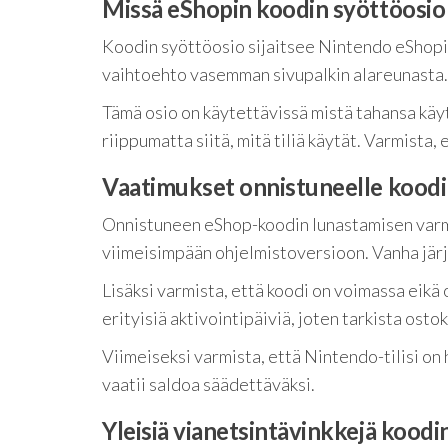
Missä eShopin koodin syöttöosio 
Koodin syöttöosio sijaitsee Nintendo eShopin 
vaihtoehto vasemman sivupalkin alareunasta.
Tämä osio on käytettävissä mistä tahansa käyt
riippumatta siitä, mitä tiliä käytät. Varmista,
Vaatimukset onnistuneelle koodi
Onnistuneen eShop-koodin lunastamisen varmi
viimeisimpään ohjelmistoversioon. Vanha järj
Lisäksi varmista, että koodi on voimassa eikä
erityisiä aktivointipäiviä, joten tarkista osto
Viimeiseksi varmista, että Nintendo-tilisi on h
vaatii saldoa säädettäväksi.
Yleisiä vianetsintävinkkejä kood