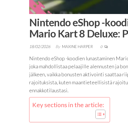
Nintendo eShop -koodi
Mario Kart 8 Deluxe: Pr
18/02/2026
By
MAXINE HARPER
0
Nintendo eShop -koodien lunastaminen Mario K
joka mahdollistaa pelaajille alennusten ja bo
jälkeen, vaikka bonusten aktivointi saattaa rii
rajoituksista, kuten maantieteellisistä rajoit
ennakkotilaustasi.
Key sections in the article: