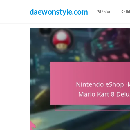
Skip
daewonstyle.com
to
Pääsivu
Kaik
the
content