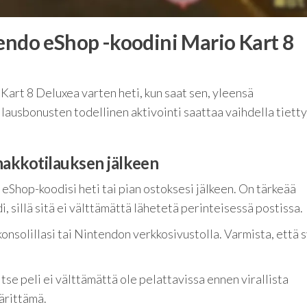
tendo eShop -koodini Mario Kart 8
Kart 8 Deluxea varten heti, kun saat sen, yleensä
lausbonusten todellinen aktivointi saattaa vaihdella tiett
nakkotilauksen jälkeen
eShop-koodisi heti tai pian ostoksesi jälkeen. On tärkeää
i, sillä sitä ei välttämättä lähetetä perinteisessä postissa.
nsolillasi tai Nintendon verkkosivustolla. Varmista, että 
itse peli ei välttämättä ole pelattavissa ennen virallista
ärittämä.