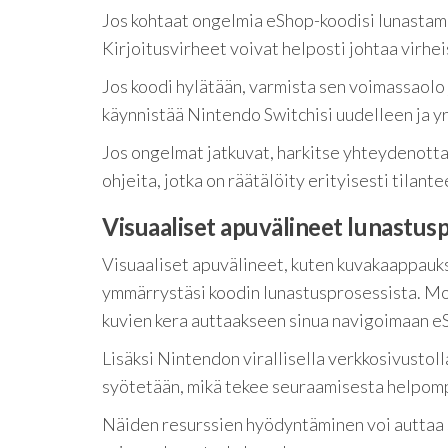
Jos kohtaat ongelmia eShop-koodisi lunastamis
Kirjoitusvirheet voivat helposti johtaa virheis
Jos koodi hylätään, varmista sen voimassaolo
käynnistää Nintendo Switchisi uudelleen ja yr
Jos ongelmat jatkuvat, harkitse yhteydenotta
ohjeita, jotka on räätälöity erityisesti tilant
Visuaaliset apuvälineet lunastusp
Visuaaliset apuvälineet, kuten kuvakaappaukse
ymmärrystäsi koodin lunastusprosessista. Mon
kuvien kera auttaakseen sinua navigoimaan e
Lisäksi Nintendon virallisella verkkosivustoll
syötetään, mikä tekee seuraamisesta helpom
Näiden resurssien hyödyntäminen voi auttaa