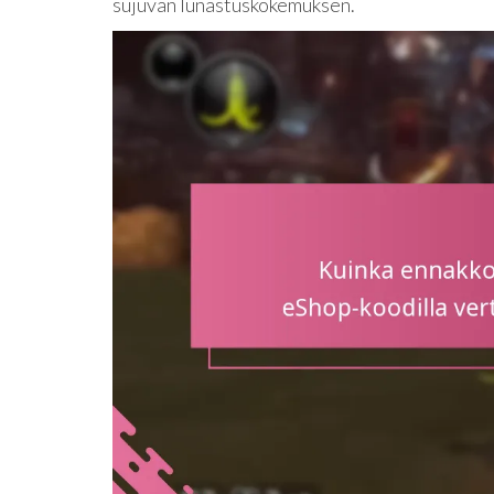
sujuvan lunastuskokemuksen.