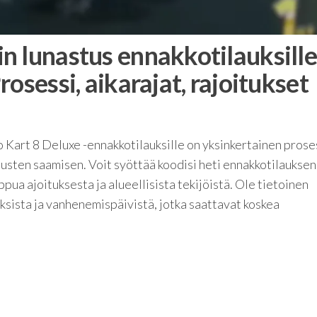
n lunastus ennakkotilauksill
osessi, aikarajat, rajoitukset
art 8 Deluxe -ennakkotilauksille on yksinkertainen proses
nusten saamisen. Voit syöttää koodisi heti ennakkotilauksen
ppua ajoituksesta ja alueellisista tekijöistä. Ole tietoinen
uksista ja vanhenemispäivistä, jotka saattavat koskea