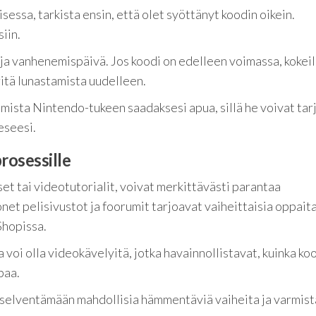
essa, tarkista ensin, että olet syöttänyt koodin oikein.
iin.
 ja vanhenemispäivä. Jos koodi on edelleen voimassa, kokei
itä lunastamista uudelleen.
mista Nintendo-tukeen saadaksesi apua, sillä he voivat tar
eeseesi.
rosessille
t tai videotutorialit, voivat merkittävästi parantaa
et pelisivustot ja foorumit tarjoavat vaiheittaisia oppait
Shopissa.
a voi olla videokävelyitä, jotka havainnollistavat, kuinka ko
paa.
 selventämään mahdollisia hämmentäviä vaiheita ja varmis