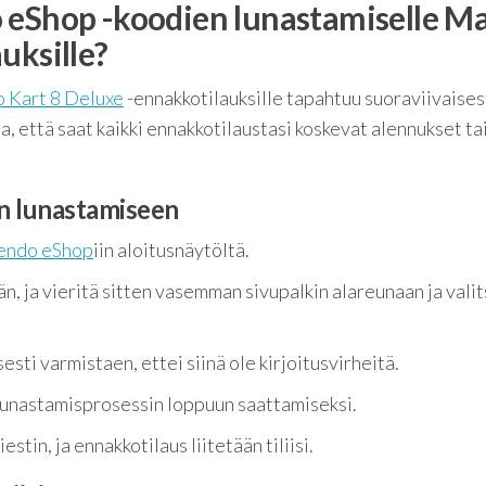
 eShop -koodien lunastamiselle Ma
uksille?
 Kart 8 Deluxe
-ennakkotilauksille tapahtuu suoraviivaises
, että saat kaikki ennakkotilaustasi koskevat alennukset ta
n lunastamiseen
endo eShop
iin aloitusnäytöltä.
ään, ja vieritä sitten vasemman sivupalkin alareunaan ja vali
sti varmistaen, ettei siinä ole kirjoitusvirheitä.
 lunastamisprosessin loppuun saattamiseksi.
stin, ja ennakkotilaus liitetään tiliisi.