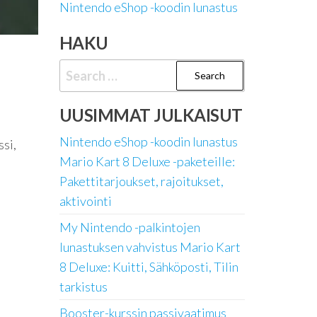
Nintendo eShop -koodin lunastus
HAKU
e
Search
for:
UUSIMMAT JULKAISUT
Nintendo eShop -koodin lunastus
si,
Mario Kart 8 Deluxe -paketeille:
Pakettitarjoukset, rajoitukset,
aktivointi
My Nintendo -palkintojen
lunastuksen vahvistus Mario Kart
8 Deluxe: Kuitti, Sähköposti, Tilin
tarkistus
Booster-kurssin passivaatimus