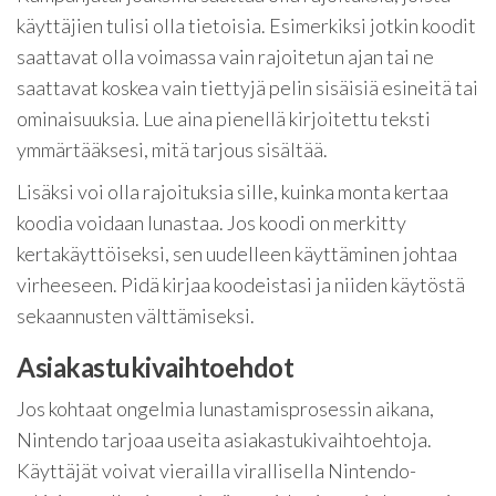
käyttäjien tulisi olla tietoisia. Esimerkiksi jotkin koodit
saattavat olla voimassa vain rajoitetun ajan tai ne
saattavat koskea vain tiettyjä pelin sisäisiä esineitä tai
ominaisuuksia. Lue aina pienellä kirjoitettu teksti
ymmärtääksesi, mitä tarjous sisältää.
Lisäksi voi olla rajoituksia sille, kuinka monta kertaa
koodia voidaan lunastaa. Jos koodi on merkitty
kertakäyttöiseksi, sen uudelleen käyttäminen johtaa
virheeseen. Pidä kirjaa koodeistasi ja niiden käytöstä
sekaannusten välttämiseksi.
Asiakastukivaihtoehdot
Jos kohtaat ongelmia lunastamisprosessin aikana,
Nintendo tarjoaa useita asiakastukivaihtoehtoja.
Käyttäjät voivat vierailla virallisella Nintendo-