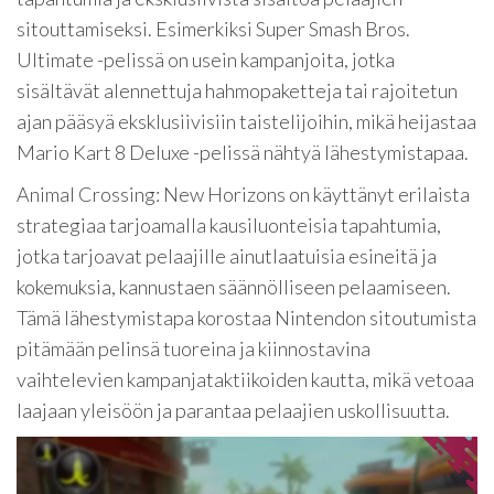
sitouttamiseksi. Esimerkiksi Super Smash Bros.
Ultimate -pelissä on usein kampanjoita, jotka
sisältävät alennettuja hahmopaketteja tai rajoitetun
ajan pääsyä eksklusiivisiin taistelijoihin, mikä heijastaa
Mario Kart 8 Deluxe -pelissä nähtyä lähestymistapaa.
Animal Crossing: New Horizons on käyttänyt erilaista
strategiaa tarjoamalla kausiluonteisia tapahtumia,
jotka tarjoavat pelaajille ainutlaatuisia esineitä ja
kokemuksia, kannustaen säännölliseen pelaamiseen.
Tämä lähestymistapa korostaa Nintendon sitoutumista
pitämään pelinsä tuoreina ja kiinnostavina
vaihtelevien kampanjataktiikoiden kautta, mikä vetoaa
laajaan yleisöön ja parantaa pelaajien uskollisuutta.