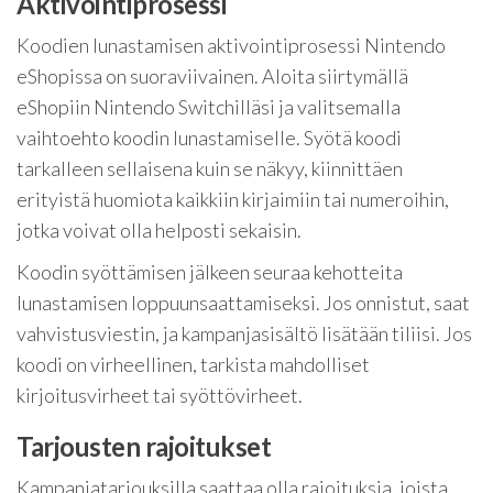
Aktivointiprosessi
Koodien lunastamisen aktivointiprosessi Nintendo
eShopissa on suoraviivainen. Aloita siirtymällä
eShopiin Nintendo Switchilläsi ja valitsemalla
vaihtoehto koodin lunastamiselle. Syötä koodi
tarkalleen sellaisena kuin se näkyy, kiinnittäen
erityistä huomiota kaikkiin kirjaimiin tai numeroihin,
jotka voivat olla helposti sekaisin.
Koodin syöttämisen jälkeen seuraa kehotteita
lunastamisen loppuunsaattamiseksi. Jos onnistut, saat
vahvistusviestin, ja kampanjasisältö lisätään tiliisi. Jos
koodi on virheellinen, tarkista mahdolliset
kirjoitusvirheet tai syöttövirheet.
Tarjousten rajoitukset
Kampanjatarjouksilla saattaa olla rajoituksia, joista