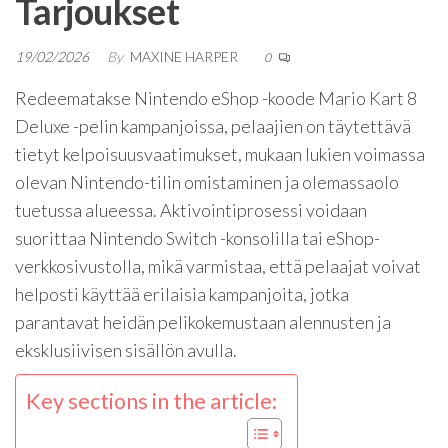
Tarjoukset
19/02/2026
By
MAXINE HARPER
0
Redeematakse Nintendo eShop -koode Mario Kart 8
Deluxe -pelin kampanjoissa, pelaajien on täytettävä
tietyt kelpoisuusvaatimukset, mukaan lukien voimassa
olevan Nintendo-tilin omistaminen ja olemassaolo
tuetussa alueessa. Aktivointiprosessi voidaan
suorittaa Nintendo Switch -konsolilla tai eShop-
verkkosivustolla, mikä varmistaa, että pelaajat voivat
helposti käyttää erilaisia kampanjoita, jotka
parantavat heidän pelikokemustaan alennusten ja
eksklusiivisen sisällön avulla.
Key sections in the article: