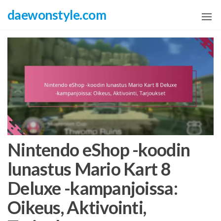
Skip
daewonstyle.com
to
the
content
Nintendo eShop -koodin
lunastus Mario Kart 8
Deluxe -kampanjoissa:
Oikeus, Aktivointi,