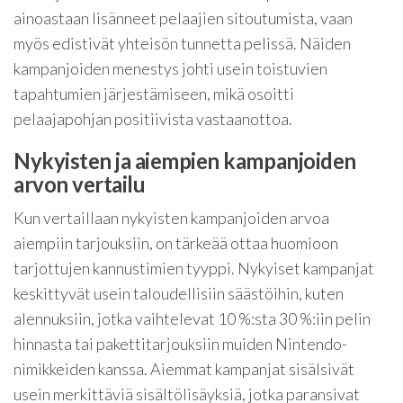
ainoastaan lisänneet pelaajien sitoutumista, vaan
myös edistivät yhteisön tunnetta pelissä. Näiden
kampanjoiden menestys johti usein toistuvien
tapahtumien järjestämiseen, mikä osoitti
pelaajapohjan positiivista vastaanottoa.
Nykyisten ja aiempien kampanjoiden
arvon vertailu
Kun vertaillaan nykyisten kampanjoiden arvoa
aiempiin tarjouksiin, on tärkeää ottaa huomioon
tarjottujen kannustimien tyyppi. Nykyiset kampanjat
keskittyvät usein taloudellisiin säästöihin, kuten
alennuksiin, jotka vaihtelevat 10 %:sta 30 %:iin pelin
hinnasta tai pakettitarjouksiin muiden Nintendo-
nimikkeiden kanssa. Aiemmat kampanjat sisälsivät
usein merkittäviä sisältölisäyksiä, jotka paransivat