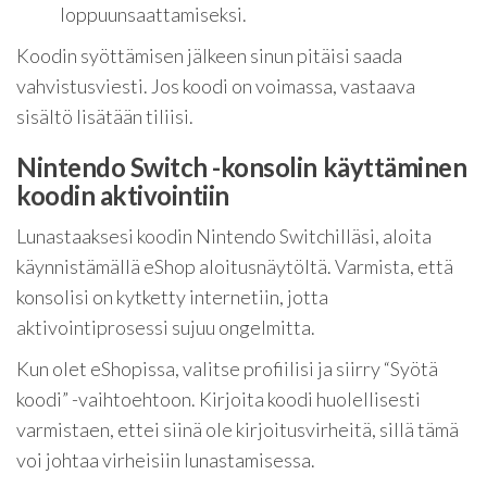
loppuunsaattamiseksi.
Koodin syöttämisen jälkeen sinun pitäisi saada
vahvistusviesti. Jos koodi on voimassa, vastaava
sisältö lisätään tiliisi.
Nintendo Switch -konsolin käyttäminen
koodin aktivointiin
Lunastaaksesi koodin Nintendo Switchilläsi, aloita
käynnistämällä eShop aloitusnäytöltä. Varmista, että
konsolisi on kytketty internetiin, jotta
aktivointiprosessi sujuu ongelmitta.
Kun olet eShopissa, valitse profiilisi ja siirry “Syötä
koodi” -vaihtoehtoon. Kirjoita koodi huolellisesti
varmistaen, ettei siinä ole kirjoitusvirheitä, sillä tämä
voi johtaa virheisiin lunastamisessa.