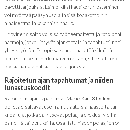
pakettitarjouksia. Esimerkiksi kausikortin ostaminen
voi myöntää pääsyn useisiin sisältöpaketteihin
alhaisemmalla kokonaishinnalla.
Erityinen sisältö voi sisältää teemoitettuja ratoja tai
hahmoja, jotka liittyvät ajankohtaisiin tapahtumiin tai
yhteistyöhön. Eshopissa kannattaa pitää silmällä
lomien tai pelin merkkipäivien aikana, sillä sieltä voi
löytää näitä ainutlaatuisia tarjouksia.
Rajoitetun ajan tapahtumat ja niiden
lunastuskoodit
Rajoitetun ajan tapahtumat Mario Kart 8 Deluxe -
pelissä sisältävät usein ainutlaatuisia haasteita tai
kilpailuja, jotka palkitsevat pelaajia eksklusiivisilla
esineillä tai bonuksilla. Osallistumiseen pelaajien on