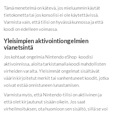
Tämä menetelmä on kätevä, jos mieluummin käytät
tietokonetta tai jos konsolisi ei ole käytettävissä.
Varmista vain, että tilisi on hyvässä kunnossa ja että
koodi on edelleen voimassa.
Yleisimpien aktivointiongelmien
vianetsintä
Jos kohtaat ongelmia Nintendo eShop -koodisi
aktivoinnissa, aloita tarkistamalla koodi mahdollisten
virheiden varalta. Yleisimmät ongelmat sisältävät
väärin kirjoitetut merkit tai vanhentuneet koodit, jotka
voivat estää onnistuneen lunastamisen.
Varmista myös, että Nintendo-tilisi on aktiivinen ja
että olet kirjautunut sisään oikein. Jos saat
virheilmoituksen, ota huomioon sen sisältö, sillä se voi