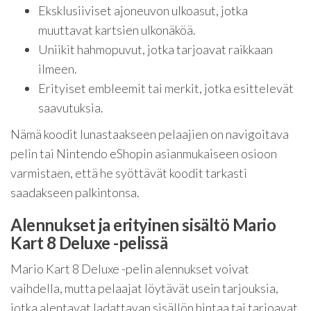
Eksklusiiviset ajoneuvon ulkoasut, jotka
muuttavat kartsien ulkonäköä.
Uniikit hahmopuvut, jotka tarjoavat raikkaan
ilmeen.
Erityiset embleemit tai merkit, jotka esittelevät
saavutuksia.
Nämä koodit lunastaakseen pelaajien on navigoitava
pelin tai Nintendo eShopin asianmukaiseen osioon
varmistaen, että he syöttävät koodit tarkasti
saadakseen palkintonsa.
Alennukset ja erityinen sisältö Mario
Kart 8 Deluxe -pelissä
Mario Kart 8 Deluxe -pelin alennukset voivat
vaihdella, mutta pelaajat löytävät usein tarjouksia,
jotka alentavat ladattavan sisällön hintaa tai tarjoavat