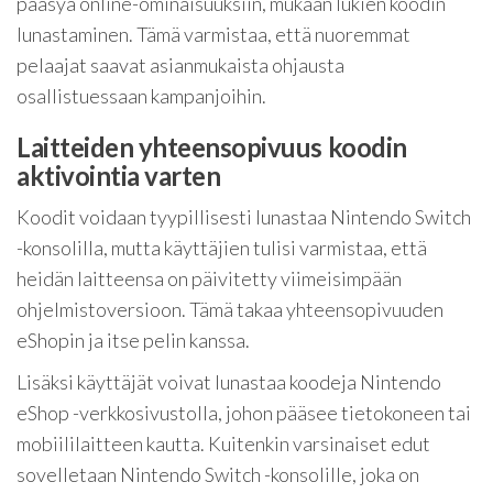
pääsyä online-ominaisuuksiin, mukaan lukien koodin
lunastaminen. Tämä varmistaa, että nuoremmat
pelaajat saavat asianmukaista ohjausta
osallistuessaan kampanjoihin.
Laitteiden yhteensopivuus koodin
aktivointia varten
Koodit voidaan tyypillisesti lunastaa Nintendo Switch
-konsolilla, mutta käyttäjien tulisi varmistaa, että
heidän laitteensa on päivitetty viimeisimpään
ohjelmistoversioon. Tämä takaa yhteensopivuuden
eShopin ja itse pelin kanssa.
Lisäksi käyttäjät voivat lunastaa koodeja Nintendo
eShop -verkkosivustolla, johon pääsee tietokoneen tai
mobiililaitteen kautta. Kuitenkin varsinaiset edut
sovelletaan Nintendo Switch -konsolille, joka on