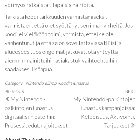
voi myös ratkaista tilapäisiä häiriöitä.
Tarkista koodi tarkkuuden varmistamiseksi,
varmistaen, että olet syöttänyt sen ilman virheitä. Jos
koodi ei vieläkään toimi, varmista, ettei se ole
vanhentunut ja että se on sovellettavissa tiliisi ja
alueeseesi. Jos ongelmat jatkuvat, ota yhteyttä
aiemmin mainittuihin asiakastukivaihtoehtoihin
saadaksesi lisäapua.
Category
Nintendo eShop -koodin lunastus
Post
Previous
PREVIOUS
NEXT
N
My Nintendo -
My Nintendo -palkintojen
navigation
Post
P
palkintojen lunastus
lunastus kampanjoissa:
digitaalisiin ostoihin:
Kelpoisuus, Aktivointi,
Prosessi, edut, rajoitukset
Tarjoukset