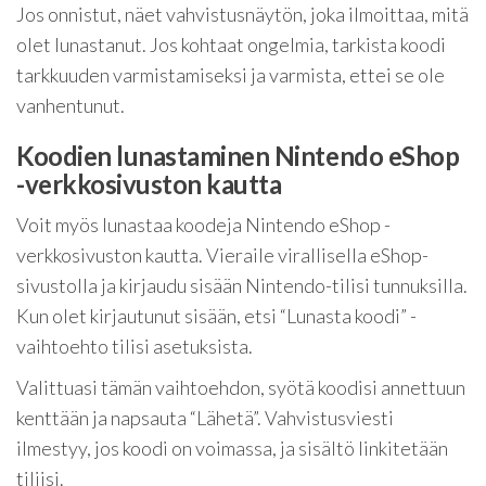
Jos onnistut, näet vahvistusnäytön, joka ilmoittaa, mitä
olet lunastanut. Jos kohtaat ongelmia, tarkista koodi
tarkkuuden varmistamiseksi ja varmista, ettei se ole
vanhentunut.
Koodien lunastaminen Nintendo eShop
-verkkosivuston kautta
Voit myös lunastaa koodeja Nintendo eShop -
verkkosivuston kautta. Vieraile virallisella eShop-
sivustolla ja kirjaudu sisään Nintendo-tilisi tunnuksilla.
Kun olet kirjautunut sisään, etsi “Lunasta koodi” -
vaihtoehto tilisi asetuksista.
Valittuasi tämän vaihtoehdon, syötä koodisi annettuun
kenttään ja napsauta “Lähetä”. Vahvistusviesti
ilmestyy, jos koodi on voimassa, ja sisältö linkitetään
tiliisi.