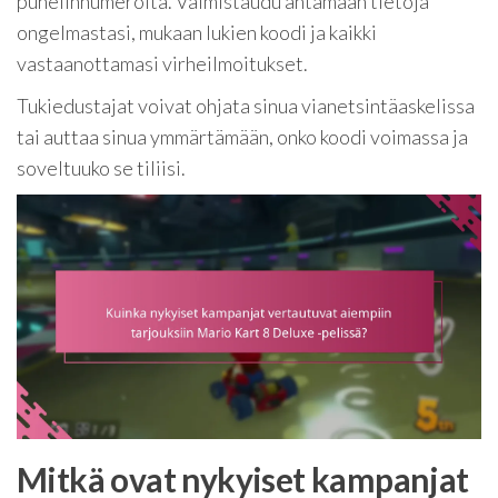
puhelinnumeroita. Valmistaudu antamaan tietoja
ongelmastasi, mukaan lukien koodi ja kaikki
vastaanottamasi virheilmoitukset.
Tukiedustajat voivat ohjata sinua vianetsintäaskelissa
tai auttaa sinua ymmärtämään, onko koodi voimassa ja
soveltuuko se tiliisi.
Mitkä ovat nykyiset kampanjat