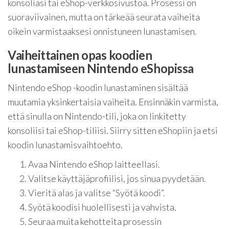
konsoliasi tai eShop-verkkosivustoa. Prosessi on
suoraviivainen, mutta on tärkeää seurata vaiheita
oikein varmistaaksesi onnistuneen lunastamisen.
Vaiheittainen opas koodien
lunastamiseen Nintendo eShopissa
Nintendo eShop -koodin lunastaminen sisältää
muutamia yksinkertaisia vaiheita. Ensinnäkin varmista,
että sinulla on Nintendo-tili, joka on linkitetty
konsoliisi tai eShop-tiliisi. Siirry sitten eShopiin ja etsi
koodin lunastamisvaihtoehto.
Avaa Nintendo eShop laitteellasi.
Valitse käyttäjäprofiilisi, jos sinua pyydetään.
Vieritä alas ja valitse “Syötä koodi”.
Syötä koodisi huolellisesti ja vahvista.
Seuraa muita kehotteita prosessin