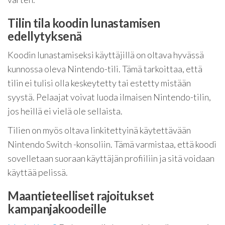
Tilin tila koodin lunastamisen
edellytyksenä
Koodin lunastamiseksi käyttäjillä on oltava hyvässä
kunnossa oleva Nintendo-tili. Tämä tarkoittaa, että
tilin ei tulisi olla keskeytetty tai estetty mistään
syystä. Pelaajat voivat luoda ilmaisen Nintendo-tilin,
jos heillä ei vielä ole sellaista.
Tilien on myös oltava linkitettyinä käytettävään
Nintendo Switch -konsoliin. Tämä varmistaa, että koodi
sovelletaan suoraan käyttäjän profiiliin ja sitä voidaan
käyttää pelissä.
Maantieteelliset rajoitukset
kampanjakoodeille