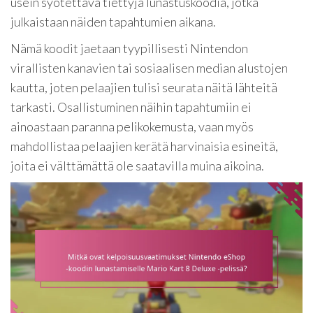
usein syötettävä tiettyjä lunastuskoodia, jotka
julkaistaan näiden tapahtumien aikana.
Nämä koodit jaetaan tyypillisesti Nintendon
virallisten kanavien tai sosiaalisen median alustojen
kautta, joten pelaajien tulisi seurata näitä lähteitä
tarkasti. Osallistuminen näihin tapahtumiin ei
ainoastaan paranna pelikokemusta, vaan myös
mahdollistaa pelaajien kerätä harvinaisia esineitä,
joita ei välttämättä ole saatavilla muina aikoina.