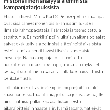
Historiallinen analyysi aiemmista
kampanjatarjouksista
Historiallisesti Mario Kart 8 Deluxe -pelin kampanjat
ovat sisältäneet monenlaisia kannustimia, kuten
ilmaisia hahmopaketteja, lisäratoja ja teemoitettuja
tapahtumia. Esimerkiksi pelin julkaisun aikana pelaajat
saivat eksklusiivisia pelin sisäisiä esineitä aikaisista
ostoista, mikä merkittävästi lisäsi alkuperäisiä
myyntejä. Nämä kampanjat oli suunniteltu
houkuttelemaan uusia pelaajia ja pitämään nykyiset
pelaajat sitoutuneina parantamalla kokonaisvaltaista
pelikokemusta.
Joihinkin merkittäviin aiempiin kampanjoihin kuului
kausiluonteisia tapahtumia, jotka tarjosivat pelaajille
ainutlaatuisia palkintoja osallistumisesta
aikarajoitteisiin haasteisiin. Nämä tapahtumat eivät