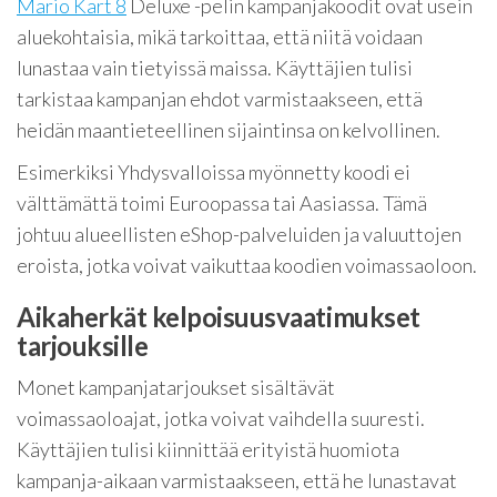
Mario Kart 8
Deluxe -pelin kampanjakoodit ovat usein
aluekohtaisia, mikä tarkoittaa, että niitä voidaan
lunastaa vain tietyissä maissa. Käyttäjien tulisi
tarkistaa kampanjan ehdot varmistaakseen, että
heidän maantieteellinen sijaintinsa on kelvollinen.
Esimerkiksi Yhdysvalloissa myönnetty koodi ei
välttämättä toimi Euroopassa tai Aasiassa. Tämä
johtuu alueellisten eShop-palveluiden ja valuuttojen
eroista, jotka voivat vaikuttaa koodien voimassaoloon.
Aikaherkät kelpoisuusvaatimukset
tarjouksille
Monet kampanjatarjoukset sisältävät
voimassaoloajat, jotka voivat vaihdella suuresti.
Käyttäjien tulisi kiinnittää erityistä huomiota
kampanja-aikaan varmistaakseen, että he lunastavat