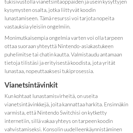
tukisivustolla vianetsintäoppaiden ja usein kysyttyjen
kysymysten osalta, jotka liittyvät koodin
lunastamiseen. Tämä resurssi voi tarjota nopeita
vastauksia yleisiin ongelmiin.
Monimutkaisempia ongelmia varten voi olla tarpeen
ottaa suoraan yhteyttä Nintendo-asiakastukeen
puhelimitse tai chatin kautta. Valmistaudu antamaan
tietoja tilistäsi ja erityisestä koodista, jota yrität
lunastaa, nopeuttaaksesi tukiprosessia.
Vianetsintävinkit
Kun kohtaat lunastamisvirheitä, on useita
vianetsintävinkkejä, joita kannattaa harkita. Ensinnäkin
varmista, että Nintendo Switchisi on kytketty
internetiin, sillä vakaa yhteys on tarpeen koodin
vahvistamiseksi. Konsolin uudelleenkäynnistäminen