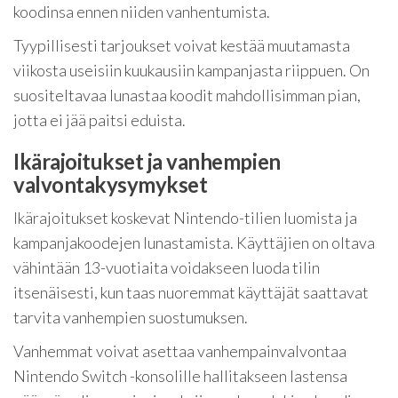
koodinsa ennen niiden vanhentumista.
Tyypillisesti tarjoukset voivat kestää muutamasta
viikosta useisiin kuukausiin kampanjasta riippuen. On
suositeltavaa lunastaa koodit mahdollisimman pian,
jotta ei jää paitsi eduista.
Ikärajoitukset ja vanhempien
valvontakysymykset
Ikärajoitukset koskevat Nintendo-tilien luomista ja
kampanjakoodejen lunastamista. Käyttäjien on oltava
vähintään 13-vuotiaita voidakseen luoda tilin
itsenäisesti, kun taas nuoremmat käyttäjät saattavat
tarvita vanhempien suostumuksen.
Vanhemmat voivat asettaa vanhempainvalvontaa
Nintendo Switch -konsolille hallitakseen lastensa