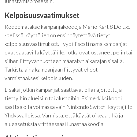
lunastamisprosessin.
Kelpoisuusvaatimukset
Redeematakse kampanjakoodeja Mario Kart 8 Deluxe
-pelissä, käyttäjien on ensin täytettävä tietyt
kelpoisuusvaatimukset. Tyypillisesti nämä kampanjat
ovat saatavilla käyttäjille, jotka ovat ostaneet pelin tai
siihen liittyvän tuotteen määrätyn aikarajan sisällä.
Tarkista aina kampanjaan liittyvät ehdot
varmistaaksesi kelpoisuuden.
Lisäksi jotkin kampanjat saattavat olla rajoitettuja
tiettyihin alueisiin tai alustoihin. Esimerkiksi koodi
saattaa olla voimassa vain Nintendo Switch -käyttäjille
Yhdysvalloissa. Varmista, että käytät oikeaa tiliä ja
alueasetuksia yrittäessäsi lunastaa koodia.