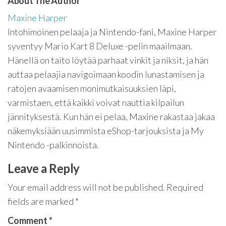
About The Author
Maxine Harper
Intohimoinen pelaaja ja Nintendo-fani, Maxine Harper
syventyy Mario Kart 8 Deluxe -pelin maailmaan.
Hänellä on taito löytää parhaat vinkit ja niksit, ja hän
auttaa pelaajia navigoimaan koodin lunastamisen ja
ratojen avaamisen monimutkaisuuksien läpi,
varmistaen, että kaikki voivat nauttia kilpailun
jännityksestä. Kun hän ei pelaa, Maxine rakastaa jakaa
näkemyksiään uusimmista eShop-tarjouksista ja My
Nintendo -palkinnoista.
Leave a Reply
Your email address will not be published.
Required
fields are marked
*
Comment
*