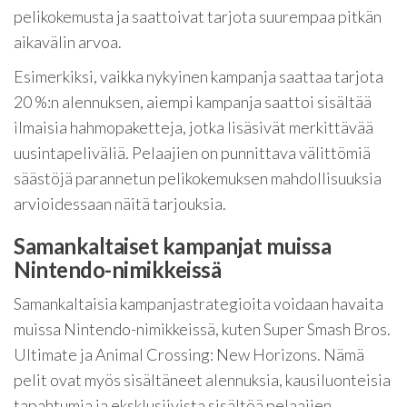
pelikokemusta ja saattoivat tarjota suurempaa pitkän
aikavälin arvoa.
Esimerkiksi, vaikka nykyinen kampanja saattaa tarjota
20 %:n alennuksen, aiempi kampanja saattoi sisältää
ilmaisia hahmopaketteja, jotka lisäsivät merkittävää
uusintapeliväliä. Pelaajien on punnittava välittömiä
säästöjä parannetun pelikokemuksen mahdollisuuksia
arvioidessaan näitä tarjouksia.
Samankaltaiset kampanjat muissa
Nintendo-nimikkeissä
Samankaltaisia kampanjastrategioita voidaan havaita
muissa Nintendo-nimikkeissä, kuten Super Smash Bros.
Ultimate ja Animal Crossing: New Horizons. Nämä
pelit ovat myös sisältäneet alennuksia, kausiluonteisia
tapahtumia ja eksklusiivista sisältöä pelaajien