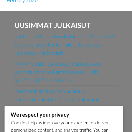
February 2026
UUSIMMAT JULKAISUT
Nintendo eShop -koodin lunastus Mario Kart
8 Deluxe -paketeille: Pakettitarjoukset,
rajoitukset, aktivointi
My Nintendo -palkintojen lunastuksen
vahvistus Mario Kart 8 Deluxe: Kuitti,
Sähköposti, Tilin tarkistus
Booster-kurssin passivaatimus
ennakkotilauksille: Prosessi, aikarajat,
rajoitukset
We respect your privacy
Booster-kurssin passivaatimus
Cookies help us improve your experience, deliver
erikoistarjouksille: Rajoitettu aika,
personalized content, and analyze traffic. You can