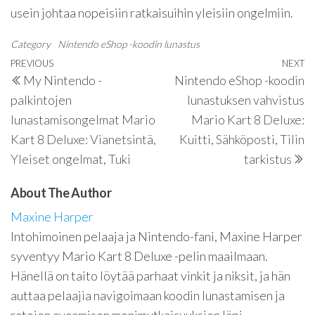
usein johtaa nopeisiin ratkaisuihin yleisiin ongelmiin.
Category
Nintendo eShop -koodin lunastus
Post
Previous
PREVIOUS
NEXT
N
My Nintendo -
Nintendo eShop -koodin
navigation
Post
P
palkintojen
lunastuksen vahvistus
lunastamisongelmat Mario
Mario Kart 8 Deluxe:
Kart 8 Deluxe: Vianetsintä,
Kuitti, Sähköposti, Tilin
Yleiset ongelmat, Tuki
tarkistus
About The Author
Maxine Harper
Intohimoinen pelaaja ja Nintendo-fani, Maxine Harper
syventyy Mario Kart 8 Deluxe -pelin maailmaan.
Hänellä on taito löytää parhaat vinkit ja niksit, ja hän
auttaa pelaajia navigoimaan koodin lunastamisen ja