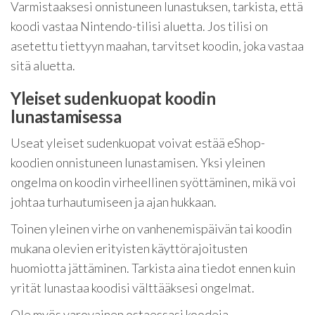
Varmistaaksesi onnistuneen lunastuksen, tarkista, että
koodi vastaa Nintendo-tilisi aluetta. Jos tilisi on
asetettu tiettyyn maahan, tarvitset koodin, joka vastaa
sitä aluetta.
Yleiset sudenkuopat koodin
lunastamisessa
Useat yleiset sudenkuopat voivat estää eShop-
koodien onnistuneen lunastamisen. Yksi yleinen
ongelma on koodin virheellinen syöttäminen, mikä voi
johtaa turhautumiseen ja ajan hukkaan.
Toinen yleinen virhe on vanhenemispäivän tai koodin
mukana olevien erityisten käyttörajoitusten
huomiotta jättäminen. Tarkista aina tiedot ennen kuin
yrität lunastaa koodisi välttääksesi ongelmat.
Ole myös varovainen ostaessasi koodeja