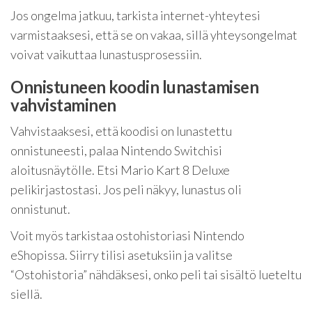
Jos ongelma jatkuu, tarkista internet-yhteytesi
varmistaaksesi, että se on vakaa, sillä yhteysongelmat
voivat vaikuttaa lunastusprosessiin.
Onnistuneen koodin lunastamisen
vahvistaminen
Vahvistaaksesi, että koodisi on lunastettu
onnistuneesti, palaa Nintendo Switchisi
aloitusnäytölle. Etsi Mario Kart 8 Deluxe
pelikirjastostasi. Jos peli näkyy, lunastus oli
onnistunut.
Voit myös tarkistaa ostohistoriasi Nintendo
eShopissa. Siirry tilisi asetuksiin ja valitse
“Ostohistoria” nähdäksesi, onko peli tai sisältö lueteltu
siellä.