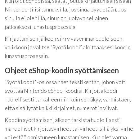
Kun olet eShopissa, saatat joutua kirjautumaan sisään
Nintendo-tilisi tunnuksilla, jos sinua pyydetään. Jos
sinulla ei ole tiliä, sinun on luotava sellainen
jatkaaksesi lunastusprosessia.
Kirjautumisen jälkeen siirry vasemmanpuoleiseen
valikkoon ja valitse “Syötä koodi” aloittaaksesi koodin
lunastusprosessin.
Ohjeet eShop-koodin syöttämiseen
“Syötä koodi” -osiossa näet tekstikentän, johon voit
syöttää Nintendo eShop -koodisi. Kirjoita koodi
huolellisesti tarkalleen niin kuin se näkyy, varmistaen,
että sisällytät kaikki kirjaimet, numerot ja viivat.
Koodin syöttämisen jälkeen tarkista huolellisesti
mahdolliset kirjoitusvirheet tai virheet, sillä yksi virhe
voi estää onnistuneen lunastamisen. Kun olet varma,