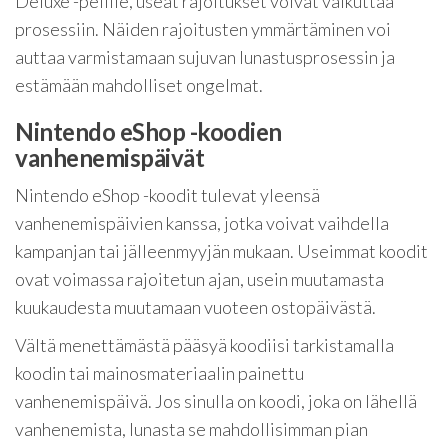
Deluxe -pelille, useat rajoitukset voivat vaikuttaa
prosessiin. Näiden rajoitusten ymmärtäminen voi
auttaa varmistamaan sujuvan lunastusprosessin ja
estämään mahdolliset ongelmat.
Nintendo eShop -koodien
vanhenemispäivät
Nintendo eShop -koodit tulevat yleensä
vanhenemispäivien kanssa, jotka voivat vaihdella
kampanjan tai jälleenmyyjän mukaan. Useimmat koodit
ovat voimassa rajoitetun ajan, usein muutamasta
kuukaudesta muutamaan vuoteen ostopäivästä.
Vältä menettämästä pääsyä koodiisi tarkistamalla
koodin tai mainosmateriaalin painettu
vanhenemispäivä. Jos sinulla on koodi, joka on lähellä
vanhenemista, lunasta se mahdollisimman pian