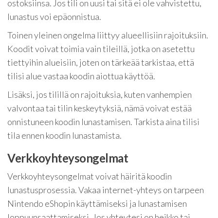
ostoksiinsa. Jos tili on uusi tai sitä ei ole vahvistettu,
lunastus voi epäonnistua.
Toinen yleinen ongelma liittyy alueellisiin rajoituksiin.
Koodit voivat toimia vain tileillä, jotka on asetettu
tiettyihin alueisiin, joten on tärkeää tarkistaa, että
tilisi alue vastaa koodin aiottua käyttöä.
Lisäksi, jos tilillä on rajoituksia, kuten vanhempien
valvontaa tai tilin keskeytyksiä, nämä voivat estää
onnistuneen koodin lunastamisen. Tarkista aina tilisi
tila ennen koodin lunastamista.
Verkkoyhteysongelmat
Verkkoyhteysongelmat voivat häiritä koodin
lunastusprosessia. Vakaa internet-yhteys on tarpeen
Nintendo eShopin käyttämiseksi ja lunastamisen
loppuunsaattamiseksi. Jos yhteytesi on heikko tai