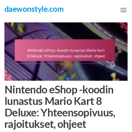
Skip
daewonstyle.com
to
the
content
Nintendo eShop -koodin
lunastus Mario Kart 8
Deluxe: Yhteensopivuus,
rajoitukset, ohjeet