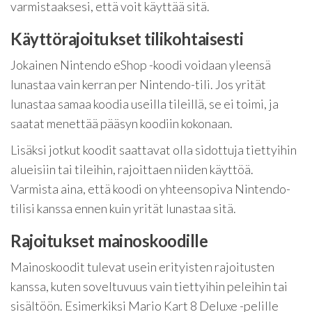
varmistaaksesi, että voit käyttää sitä.
Käyttörajoitukset tilikohtaisesti
Jokainen Nintendo eShop -koodi voidaan yleensä
lunastaa vain kerran per Nintendo-tili. Jos yrität
lunastaa samaa koodia useilla tileillä, se ei toimi, ja
saatat menettää pääsyn koodiin kokonaan.
Lisäksi jotkut koodit saattavat olla sidottuja tiettyihin
alueisiin tai tileihin, rajoittaen niiden käyttöä.
Varmista aina, että koodi on yhteensopiva Nintendo-
tilisi kanssa ennen kuin yrität lunastaa sitä.
Rajoitukset mainoskoodille
Mainoskoodit tulevat usein erityisten rajoitusten
kanssa, kuten soveltuvuus vain tiettyihin peleihin tai
sisältöön. Esimerkiksi Mario Kart 8 Deluxe -pelille