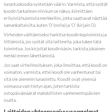
lunastuskoodia syötetään väärin. Varmista, että syötät
koodin tarkalleen niin kuin se näkyy, kiinnittäen
erityistä huomiota merkkeihin, jotka saattavat näyttää
samankaltaisilta, kuten ‘0’ (nolla) ja ‘O’ (kirjain O).
Virheiden välttämiseksi harkitse koodin kopioimista ja
liittämistä, jos syötät sitä laitteella, joka tukee tätä
toimintoa. Jos kirjoitat koodin käsin, tarkista jokainen
merkki ennen lähettämistä.
Jos saat virheilmoituksen, joka ilmoittaa, että koodi on
voimaton, varmista, ettei koodi ole vanhentunut tai
sitä ole aiemmin lunastettu. Koodit ovat yleensä
voimassa vain tietyn ajan, joten tarkista
ostopäivämäärät mahdollisten vanhenemispäivien
osalta.
Laitteiden yhteensopivuusongelmat