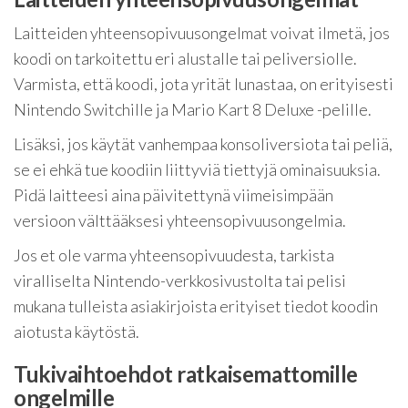
Laitteiden yhteensopivuusongelmat voivat ilmetä, jos
koodi on tarkoitettu eri alustalle tai peliversiolle.
Varmista, että koodi, jota yrität lunastaa, on erityisesti
Nintendo Switchille ja Mario Kart 8 Deluxe -pelille.
Lisäksi, jos käytät vanhempaa konsoliversiota tai peliä,
se ei ehkä tue koodiin liittyviä tiettyjä ominaisuuksia.
Pidä laitteesi aina päivitettynä viimeisimpään
versioon välttääksesi yhteensopivuusongelmia.
Jos et ole varma yhteensopivuudesta, tarkista
viralliselta Nintendo-verkkosivustolta tai pelisi
mukana tulleista asiakirjoista erityiset tiedot koodin
aiotusta käytöstä.
Tukivaihtoehdot ratkaisemattomille
ongelmille