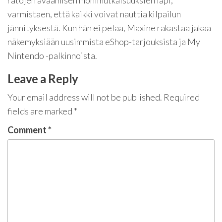
ratojen avaamisen monimutkaisuuksien läpi,
varmistaen, että kaikki voivat nauttia kilpailun
jännityksestä. Kun hän ei pelaa, Maxine rakastaa jakaa
näkemyksiään uusimmista eShop-tarjouksista ja My
Nintendo -palkinnoista.
Leave a Reply
Your email address will not be published.
Required
fields are marked
*
Comment
*