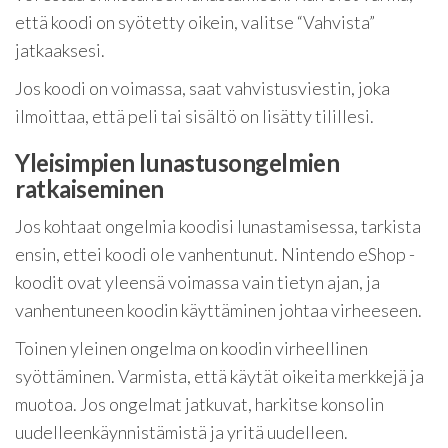
että koodi on syötetty oikein, valitse “Vahvista”
jatkaaksesi.
Jos koodi on voimassa, saat vahvistusviestin, joka
ilmoittaa, että peli tai sisältö on lisätty tilillesi.
Yleisimpien lunastusongelmien
ratkaiseminen
Jos kohtaat ongelmia koodisi lunastamisessa, tarkista
ensin, ettei koodi ole vanhentunut. Nintendo eShop -
koodit ovat yleensä voimassa vain tietyn ajan, ja
vanhentuneen koodin käyttäminen johtaa virheeseen.
Toinen yleinen ongelma on koodin virheellinen
syöttäminen. Varmista, että käytät oikeita merkkejä ja
muotoa. Jos ongelmat jatkuvat, harkitse konsolin
uudelleenkäynnistämistä ja yritä uudelleen.