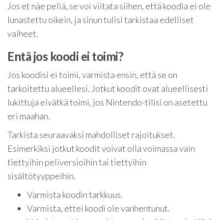
Jos et näe peliä, se voi viitata siihen, että koodia ei ole
lunastettu oikein, ja sinun tulisi tarkistaa edelliset
vaiheet.
Entä jos koodi ei toimi?
Jos koodisi ei toimi, varmista ensin, että se on
tarkoitettu alueellesi. Jotkut koodit ovat alueellisesti
lukittuja eivätkä toimi, jos Nintendo-tilisi on asetettu
eri maahan.
Tarkista seuraavaksi mahdolliset rajoitukset.
Esimerkiksi jotkut koodit voivat olla voimassa vain
tiettyihin peliversioihin tai tiettyihin
sisältötyyppeihin.
Varmista koodin tarkkuus.
Varmista, ettei koodi ole vanhentunut.