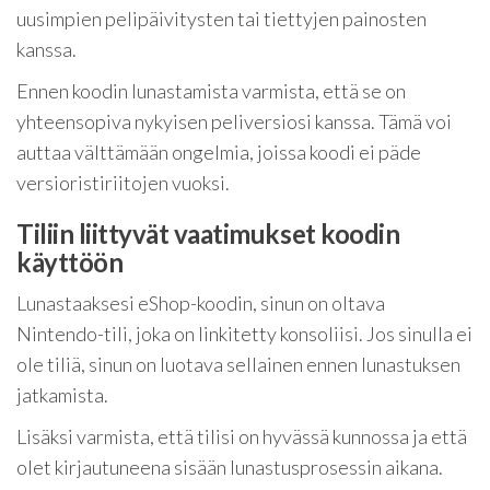
uusimpien pelipäivitysten tai tiettyjen painosten
kanssa.
Ennen koodin lunastamista varmista, että se on
yhteensopiva nykyisen peliversiosi kanssa. Tämä voi
auttaa välttämään ongelmia, joissa koodi ei päde
versioristiriitojen vuoksi.
Tiliin liittyvät vaatimukset koodin
käyttöön
Lunastaaksesi eShop-koodin, sinun on oltava
Nintendo-tili, joka on linkitetty konsoliisi. Jos sinulla ei
ole tiliä, sinun on luotava sellainen ennen lunastuksen
jatkamista.
Lisäksi varmista, että tilisi on hyvässä kunnossa ja että
olet kirjautuneena sisään lunastusprosessin aikana.