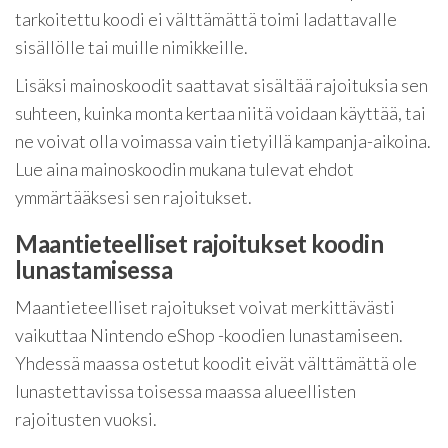
tarkoitettu koodi ei välttämättä toimi ladattavalle
sisällölle tai muille nimikkeille.
Lisäksi mainoskoodit saattavat sisältää rajoituksia sen
suhteen, kuinka monta kertaa niitä voidaan käyttää, tai
ne voivat olla voimassa vain tietyillä kampanja-aikoina.
Lue aina mainoskoodin mukana tulevat ehdot
ymmärtääksesi sen rajoitukset.
Maantieteelliset rajoitukset koodin
lunastamisessa
Maantieteelliset rajoitukset voivat merkittävästi
vaikuttaa Nintendo eShop -koodien lunastamiseen.
Yhdessä maassa ostetut koodit eivät välttämättä ole
lunastettavissa toisessa maassa alueellisten
rajoitusten vuoksi.