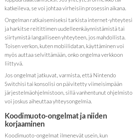
katkeileva, se voi johtaa virheisiin prosessin aikana.
Ongelman ratkaisemiseksi tarkista internet-yhteytesi
ja harkitse reitittimen uudelleenkäynnistämistä tai
siirtymistä langalliseen yhteyteen, jos mahdollista.
Toisen verkon, kuten mobiilidatan, käyttäminen voi
myös auttaa selvittämään, onko ongelma verkkoon
liittyvä.
Jos ongelmat jatkuvat, varmista, että Nintendo
Switchisi tai konsolisi on päivitetty viimeisimpään
järjestelmäohjelmistoon, sillä vanhentunut ohjelmisto
voi joskus aiheuttaa yhteysongelmia.
Koodimuoto-ongelmat ja niiden
korjaaminen
Koodimuoto-ongelmat ilmenevät usein, kun