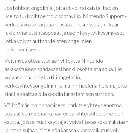
Jos kohtaat ongelmia, joita et voi ratkaista itse, on
useita tukivaihtoehtoja saatavilla. Nintendo Support -
verkkosivusto tarjoaa runsaasti resursseja, mukaan
lukien vianetsintäoppaat ja usein kysytyt kysymykset,
jotka voivat auttaa yleisten ongelmien
ratkaisemisessa.
Voit myös ottaa suoraan yhteyttä Nintendo-
asiakastukeen saadaksesi henkilökohtaista apua. He
voivat antaa ohjeita tiliongelmiin,
verkkoyhteysongelmiin ja muihin huolenaiheisiin, joita
sinulla saattaa olla koodin lunastamisen suhteen.
Välittömän avun saamiseksi harkitse yhteydenottoa
sosiaalisen median kanavien tai yhteisöfoorumeiden
kautta, joissa muut käyttäjät voivat jakaa kokemuksiaan
ja ratkaisujaan. Yhteisön kanssa vuorovaikutus voi