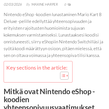
02/03/2026
By
MAXINE HARPER
0
Nintendo eShop -koodien lunastaminen Mario Kart 8
Deluxe -pelille edellyttää yhteensopivuuden ja
erityisten rajoitusten huomioimista sujuvan
kokemuksen varmistamiseksi. Lunastaaksesi koodisi
onnistuneesti, siirry eShopiin Nintendo Switchilläsi ja
syötä koodi määrättyyn osioon, pitäen mielessä, että
sen on oltava voimassa ja yhteensopiva tilisi kanssa.
Key sections in the article:
Mitkä ovat Nintendo eShop -
koodien
yhteensopivuusvaatimukset