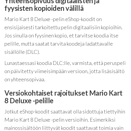
Yhteensopivuus digitaalisten ja
fyysisten kopioiden välillä
Mario Kart 8 Deluxe -pelin eShop-koodit on
ensisijaisesti tarkoitettu pelin digitaalisiin kopioihin.
Jos sinulla on fyysinen kopio, et tarvitse koodia itse
pelille, mutta saatat tarvita koodeja ladattavalle
sisällölle (DLC).
Lunastaessasi koodia DLC:lle, varmista, että peruspeli
on päivitetty viimeisimpään versioon, jotta lisäsisältö
on yhteensopivaa.
Versiokohtaiset rajoitukset Mario Kart
8 Deluxe -pelille
Jotkut eShop-koodit saattavat olla sidottuja tiettyihin
Mario Kart 8 Deluxe -pelin versioihin. Esimerkiksi
mainossisältöön liittyvät koodit saattavat toimia vain