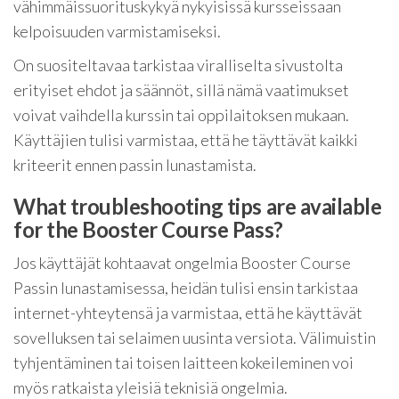
vähimmäissuorituskykyä nykyisissä kursseissaan
kelpoisuuden varmistamiseksi.
On suositeltavaa tarkistaa viralliselta sivustolta
erityiset ehdot ja säännöt, sillä nämä vaatimukset
voivat vaihdella kurssin tai oppilaitoksen mukaan.
Käyttäjien tulisi varmistaa, että he täyttävät kaikki
kriteerit ennen passin lunastamista.
What troubleshooting tips are available
for the Booster Course Pass?
Jos käyttäjät kohtaavat ongelmia Booster Course
Passin lunastamisessa, heidän tulisi ensin tarkistaa
internet-yhteytensä ja varmistaa, että he käyttävät
sovelluksen tai selaimen uusinta versiota. Välimuistin
tyhjentäminen tai toisen laitteen kokeileminen voi
myös ratkaista yleisiä teknisiä ongelmia.