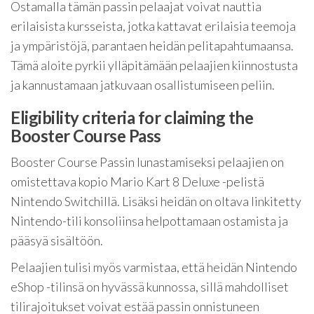
Ostamalla tämän passin pelaajat voivat nauttia
erilaisista kursseista, jotka kattavat erilaisia teemoja
ja ympäristöjä, parantaen heidän pelitapahtumaansa.
Tämä aloite pyrkii ylläpitämään pelaajien kiinnostusta
ja kannustamaan jatkuvaan osallistumiseen peliin.
Eligibility criteria for claiming the
Booster Course Pass
Booster Course Passin lunastamiseksi pelaajien on
omistettava kopio Mario Kart 8 Deluxe -pelistä
Nintendo Switchillä. Lisäksi heidän on oltava linkitetty
Nintendo-tili konsoliinsa helpottamaan ostamista ja
pääsyä sisältöön.
Pelaajien tulisi myös varmistaa, että heidän Nintendo
eShop -tilinsä on hyvässä kunnossa, sillä mahdolliset
tilirajoitukset voivat estää passin onnistuneen