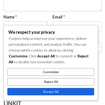
Name
*
Email
*
We respect your privacy
Website
Cookies help us improve your experience, deliver
personalized content, and analyze traffic. You can
choose which cookies to allow by clicking
Customize
. Click
Accept All
to consent or
Reject
All
to decline non-essential cookies.
Save my name, email, and website in this browser
for the next time I comment.
Customize
Reject All
Accept All
LINKIT