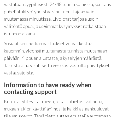
vastataan tyypillisesti 24-48 tunnin kuluessa, kun taas
puhelintuki voi yhdistää sinut edustajaan vain
muutamassa minuutissa. Live-chat tarjoaa usein
välitöntä apua, ja useimmat kysymykset ratkaistaan
istunnon aikana.
Sosiaalisen median vastaukset voivat kestää
kauemmin, yleensä muutamasta tunnista muutamaan
päivään, riippuen alustasta ja kyselyjen määrästä.
Tarkista aina viralliselta verkkosivustolta päivitykset
vastausajoista.
Information to have ready when
contacting support
Kun otat yhteyttä tukeen, pidä tilitietosi valmiina,
mukaan lukien käyttäjänimesi ja kaikki asiaankuuluvat
tilausnumerot. Tämä tieto auttaa edustajia auttamaan