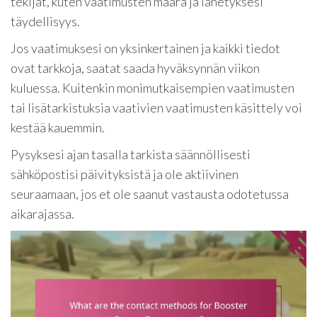
tekijät, kuten vaatimusten määrä ja lähetyksesi
täydellisyys.
Jos vaatimuksesi on yksinkertainen ja kaikki tiedot
ovat tarkkoja, saatat saada hyväksynnän viikon
kuluessa. Kuitenkin monimutkaisempien vaatimusten
tai lisätarkistuksia vaativien vaatimusten käsittely voi
kestää kauemmin.
Pysyksesi ajan tasalla tarkista säännöllisesti
sähköpostisi päivityksistä ja ole aktiivinen
seuraamaan, jos et ole saanut vastausta odotetussa
aikarajassa.