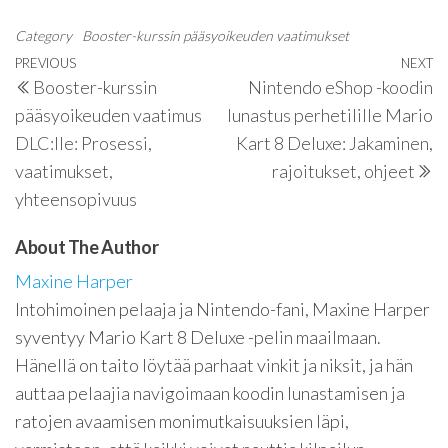
Category
Booster-kurssin pääsyoikeuden vaatimukset
Post
Previous
PREVIOUS
NEXT
N
Booster-kurssin
Nintendo eShop -koodin
navigation
Post
P
pääsyoikeuden vaatimus
lunastus perhetilille Mario
DLC:lle: Prosessi,
Kart 8 Deluxe: Jakaminen,
vaatimukset,
rajoitukset, ohjeet
yhteensopivuus
About The Author
Maxine Harper
Intohimoinen pelaaja ja Nintendo-fani, Maxine Harper
syventyy Mario Kart 8 Deluxe -pelin maailmaan.
Hänellä on taito löytää parhaat vinkit ja niksit, ja hän
auttaa pelaajia navigoimaan koodin lunastamisen ja
ratojen avaamisen monimutkaisuuksien läpi,