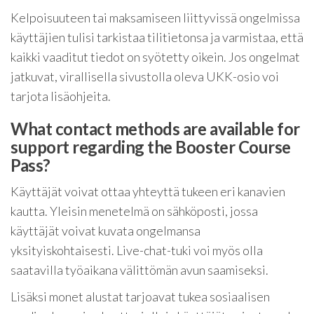
Kelpoisuuteen tai maksamiseen liittyvissä ongelmissa
käyttäjien tulisi tarkistaa tilitietonsa ja varmistaa, että
kaikki vaaditut tiedot on syötetty oikein. Jos ongelmat
jatkuvat, virallisella sivustolla oleva UKK-osio voi
tarjota lisäohjeita.
What contact methods are available for
support regarding the Booster Course
Pass?
Käyttäjät voivat ottaa yhteyttä tukeen eri kanavien
kautta. Yleisin menetelmä on sähköposti, jossa
käyttäjät voivat kuvata ongelmansa
yksityiskohtaisesti. Live-chat-tuki voi myös olla
saatavilla työaikana välittömän avun saamiseksi.
Lisäksi monet alustat tarjoavat tukea sosiaalisen