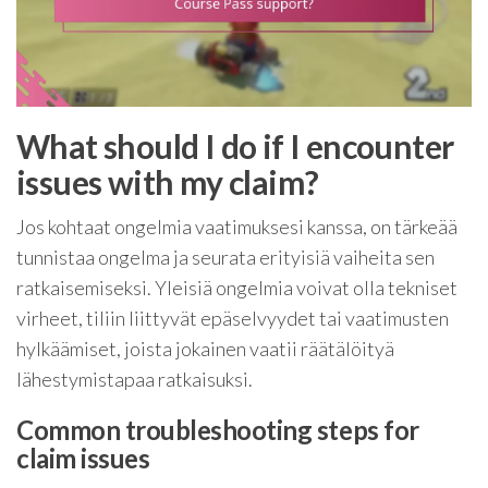
What should I do if I encounter
issues with my claim?
Jos kohtaat ongelmia vaatimuksesi kanssa, on tärkeää
tunnistaa ongelma ja seurata erityisiä vaiheita sen
ratkaisemiseksi. Yleisiä ongelmia voivat olla tekniset
virheet, tiliin liittyvät epäselvyydet tai vaatimusten
hylkäämiset, joista jokainen vaatii räätälöityä
lähestymistapaa ratkaisuksi.
Common troubleshooting steps for
claim issues