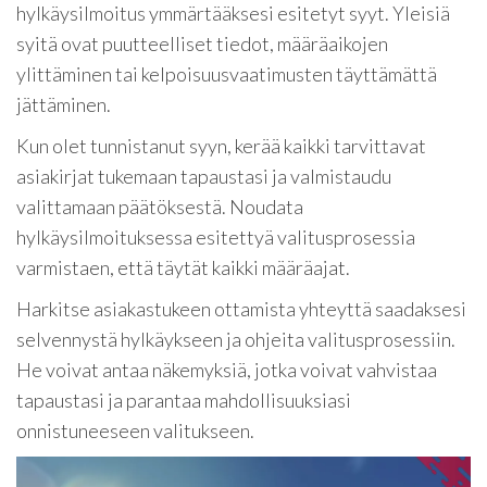
hylkäysilmoitus ymmärtääksesi esitetyt syyt. Yleisiä
syitä ovat puutteelliset tiedot, määräaikojen
ylittäminen tai kelpoisuusvaatimusten täyttämättä
jättäminen.
Kun olet tunnistanut syyn, kerää kaikki tarvittavat
asiakirjat tukemaan tapaustasi ja valmistaudu
valittamaan päätöksestä. Noudata
hylkäysilmoituksessa esitettyä valitusprosessia
varmistaen, että täytät kaikki määräajat.
Harkitse asiakastukeen ottamista yhteyttä saadaksesi
selvennystä hylkäykseen ja ohjeita valitusprosessiin.
He voivat antaa näkemyksiä, jotka voivat vahvistaa
tapaustasi ja parantaa mahdollisuuksiasi
onnistuneeseen valitukseen.