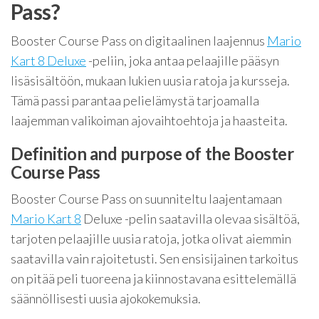
Pass?
Booster Course Pass on digitaalinen laajennus
Mario
Kart 8 Deluxe
-peliin, joka antaa pelaajille pääsyn
lisäsisältöön, mukaan lukien uusia ratoja ja kursseja.
Tämä passi parantaa pelielämystä tarjoamalla
laajemman valikoiman ajovaihtoehtoja ja haasteita.
Definition and purpose of the Booster
Course Pass
Booster Course Pass on suunniteltu laajentamaan
Mario Kart 8
Deluxe -pelin saatavilla olevaa sisältöä,
tarjoten pelaajille uusia ratoja, jotka olivat aiemmin
saatavilla vain rajoitetusti. Sen ensisijainen tarkoitus
on pitää peli tuoreena ja kiinnostavana esittelemällä
säännöllisesti uusia ajokokemuksia.