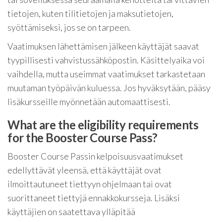
tietojen, kuten tilitietojen ja maksutietojen,
syöttämiseksi, jos se on tarpeen.
Vaatimuksen lähettämisen jälkeen käyttäjät saavat
tyypillisesti vahvistussähköpostin. Käsittelyaika voi
vaihdella, mutta useimmat vaatimukset tarkastetaan
muutaman työpäivän kuluessa. Jos hyväksytään, pääsy
lisäkursseille myönnetään automaattisesti.
What are the eligibility requirements
for the Booster Course Pass?
Booster Course Passin kelpoisuusvaatimukset
edellyttävät yleensä, että käyttäjät ovat
ilmoittautuneet tiettyyn ohjelmaan tai ovat
suorittaneet tiettyjä ennakkokursseja. Lisäksi
käyttäjien on saatettava ylläpitää