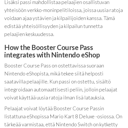
Lisäksi passi mahdollistaa pelaajien osallistuvan
yhteisöön verkko-moninpelitiloissa, joissa uusia ratoja
voidaan ajaa ystävien ja kilpailijoiden kanssa. Tämä
edistää yhteisöllisyyden ja kilpailun tunnetta
pelaajien keskuudessa.
How the Booster Course Pass
integrates with Nintendo eShop
Booster Course Pass on ostettavissa suoraan
Nintendo eShopista, mikä tekee siitä helposti
saatavilla pelaajille. Kun passi on ostettu, sisältö
integroidaan automaattisesti peliin, jolloin pelaajat
voivat käyttää uusia ratoja ilman lisä latauksia.
Pelaajat voivat löytää Booster Course Passin
listattuna eShopissa Mario Kart 8 Deluxe -osiossa. On
tärkeää varmistaa, että Nintendo Switch on kytketty