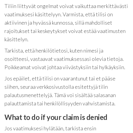
Tiliin liittyvät ongelmat voivat vaikuttaa merkittävästi
vaatimuksesi käsittelyyn. Varmista, että tilisi on
aktiivinen ja hyvässä kunnossa, sillä mahdolliset
rajoitukset tai keskeytykset voivat estää vaatimusten
käsittelyn.
Tarkista, että henkilötietosi, kuten nimesi ja
osoitteesi, vastaavat vaatimuksessasi olevia tietoja.
Poikkeamat voivat johtaa viivästyksiin tai hylkäyksiin.
Jos epäilet, että tilisi on vaarantunut tai et pääse
siihen, seuraa verkkosivustolla esitettyjä tilin
palautusmenettelyjä. Tämä voi sisältää salasanan
palauttamista tai henkilöllisyyden vahvistamista.
What to do if your claim is denied
Jos vaatimuksesi hylätään, tarkista ensin