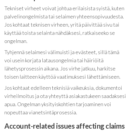
Tekniset virheet voivat johtua erilaisista syistä, kuten
palvelinongelmista tai selaimen yhteensopivuudesta.
Jos kohtaat teknisen virheen, yritä päivittää sivu tai
käyttää toista selainta nähdäksesi, ratkaiseeko se
ongelman.
Tyhjennä selaimesi välimuisti ja evästeet, sillä tämä
voi usein korjata latausongelmia tai häiriöitä
lähetysprosessin aikana. Jos virhe jatkuu, harkitse
toisen laitteen käyttöä vaatimuksesi lähettämiseen.
Jos kohtaat edelleen teknisiä vaikeuksia, dokumentoi
virheilmoitus ja ota yhteyttä asiakastukeen saadaksesi
apua. Ongelman yksityiskohtien tarjoaminen voi
nopeuttaa vianetsintäprosessia.
Account-related issues affecting claims