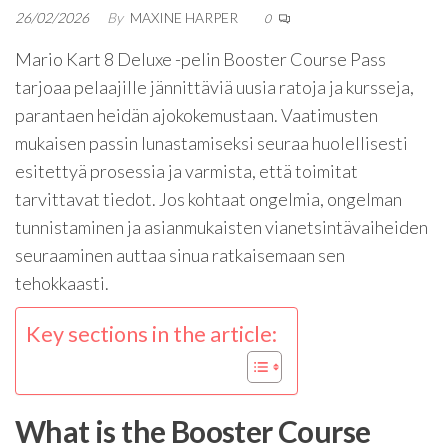
26/02/2026
By
MAXINE HARPER
0
Mario Kart 8 Deluxe -pelin Booster Course Pass
tarjoaa pelaajille jännittäviä uusia ratoja ja kursseja,
parantaen heidän ajokokemustaan. Vaatimusten
mukaisen passin lunastamiseksi seuraa huolellisesti
esitettyä prosessia ja varmista, että toimitat
tarvittavat tiedot. Jos kohtaat ongelmia, ongelman
tunnistaminen ja asianmukaisten vianetsintävaiheiden
seuraaminen auttaa sinua ratkaisemaan sen
tehokkaasti.
Key sections in the article:
What is the Booster Course