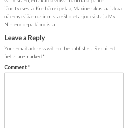
varmistaen, että kaikki voivat nauttia kilpailun
jännityksestä. Kun hän ei pelaa, Maxine rakastaa jakaa
näkemyksiään uusimmista eShop-tarjouksista ja My
Nintendo -palkinnoista.
Leave a Reply
Your email address will not be published.
Required
fields are marked
*
Comment
*