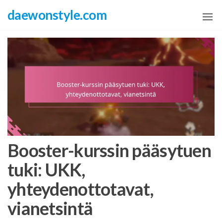
Skip
daewonstyle.com
to
the
content
Booster-kurssin pääsytuen
tuki: UKK,
yhteydenottotavat,
vianetsintä