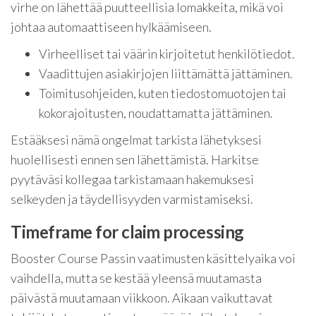
virhe on lähettää puutteellisia lomakkeita, mikä voi
johtaa automaattiseen hylkäämiseen.
Virheelliset tai väärin kirjoitetut henkilötiedot.
Vaadittujen asiakirjojen liittämättä jättäminen.
Toimitusohjeiden, kuten tiedostomuotojen tai
kokorajoitusten, noudattamatta jättäminen.
Estääksesi nämä ongelmat tarkista lähetyksesi
huolellisesti ennen sen lähettämistä. Harkitse
pyytäväsi kollegaa tarkistamaan hakemuksesi
selkeyden ja täydellisyyden varmistamiseksi.
Timeframe for claim processing
Booster Course Passin vaatimusten käsittelyaika voi
vaihdella, mutta se kestää yleensä muutamasta
päivästä muutamaan viikkoon. Aikaan vaikuttavat