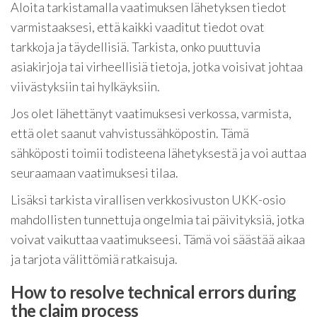
Aloita tarkistamalla vaatimuksen lähetyksen tiedot
varmistaaksesi, että kaikki vaaditut tiedot ovat
tarkkoja ja täydellisiä. Tarkista, onko puuttuvia
asiakirjoja tai virheellisiä tietoja, jotka voisivat johtaa
viivästyksiin tai hylkäyksiin.
Jos olet lähettänyt vaatimuksesi verkossa, varmista,
että olet saanut vahvistussähköpostin. Tämä
sähköposti toimii todisteena lähetyksestä ja voi auttaa
seuraamaan vaatimuksesi tilaa.
Lisäksi tarkista virallisen verkkosivuston UKK-osio
mahdollisten tunnettuja ongelmia tai päivityksiä, jotka
voivat vaikuttaa vaatimukseesi. Tämä voi säästää aikaa
ja tarjota välittömiä ratkaisuja.
How to resolve technical errors during
the claim process