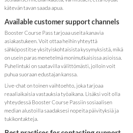
kätevän tavan saada apua.
Available customer support channels
Booster Course Pass tarjoaa useita kanavia
asiakastukeen. Voit ottaa heihin yhteyttä
sähköpostitse yksityiskohtaisista kysymyksistä, mikä
on usein paras menetelmä monimutkaisissa asioissa.
Puhelintuki on saatavilla välittömästi, jolloin voit
puhua suoraan edustajan kanssa.
Live-chat on toinen vaihtoehto, joka tarjoaa
reaaliaikaisia vastauksia työaikana. Lisäksi voit olla
yhteydessä Booster Course Passiin sosiaalisen
median alustoilla saadaksesi nopeita päivityksiä ja
tukikontakteja.
Best practices for contacting support