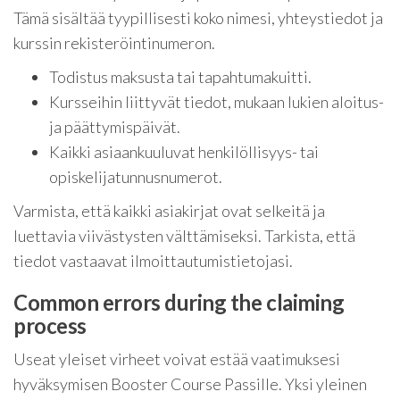
Tämä sisältää tyypillisesti koko nimesi, yhteystiedot ja
kurssin rekisteröintinumeron.
Todistus maksusta tai tapahtumakuitti.
Kursseihin liittyvät tiedot, mukaan lukien aloitus-
ja päättymispäivät.
Kaikki asiaankuuluvat henkilöllisyys- tai
opiskelijatunnusnumerot.
Varmista, että kaikki asiakirjat ovat selkeitä ja
luettavia viivästysten välttämiseksi. Tarkista, että
tiedot vastaavat ilmoittautumistietojasi.
Common errors during the claiming
process
Useat yleiset virheet voivat estää vaatimuksesi
hyväksymisen Booster Course Passille. Yksi yleinen