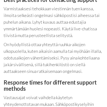
Varmistaaksesi tehokkaan viestinnän tuen kanssa,
ilmoita selkeästi ongelmasi sähköpostisi aiheessa tai
puhelun aikana. Lyhyt kuvaus auttaa edustajia
ymmärtämään huolesi nopeasti. Käytä live-chatissa
tiivistä mutta perusteellista selitystä.
On hyödyllistä ottaa yhteyttä ruuhka-aikojen
ulkopuolella, kuten aikaisin aamulla tai myöhään illalla,
odotusaikojen vähentämiseksi. Pysy aina kohteliaana
ja kärsivällisenä, sillä tukihenkilöstö on siellä
auttaakseen sinua ratkaisemaan ongelmasi.
Response times for different support
methods
Vastausajat voivat vaihdella käytetyn
yhteydenottotavan mukaan. Sähköpostikyselyihin