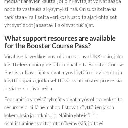
median kanavien kautta, jolloin käyttäjät voivat saada
nopeita vastauksia kysymyksiinsä. On suositeltavaa
tarkistaa viralliselta verkkosivustolta ajankohtaiset
yhteystiedot ja saatavilla olevat tukiajat.
What support resources are available
for the Booster Course Pass?
Virallisella verkkosivustolla on kattava UKK-osio, joka
käsittelee monia yleisiä huolenaiheita Booster Course
Passista. Käyttäjät voivat myös löytää ohjevideoita ja
käyttöoppaita, jotka selittävät vaatimusten prosessia
ja vianetsintävaiheita.
Foorumit ja yhteisöryhmät voivat myös olla arvokkaita
resursseja, sillä ne mahdollistavat käyttäjien jakaa
kokemuksia ja ratkaisuja. Näihin yhteisöihin
osallistuminen voi tarjota näkemyksiä, joita ei