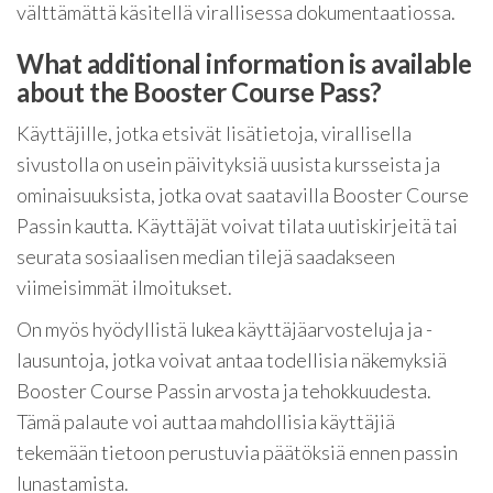
välttämättä käsitellä virallisessa dokumentaatiossa.
What additional information is available
about the Booster Course Pass?
Käyttäjille, jotka etsivät lisätietoja, virallisella
sivustolla on usein päivityksiä uusista kursseista ja
ominaisuuksista, jotka ovat saatavilla Booster Course
Passin kautta. Käyttäjät voivat tilata uutiskirjeitä tai
seurata sosiaalisen median tilejä saadakseen
viimeisimmät ilmoitukset.
On myös hyödyllistä lukea käyttäjäarvosteluja ja -
lausuntoja, jotka voivat antaa todellisia näkemyksiä
Booster Course Passin arvosta ja tehokkuudesta.
Tämä palaute voi auttaa mahdollisia käyttäjiä
tekemään tietoon perustuvia päätöksiä ennen passin
lunastamista.