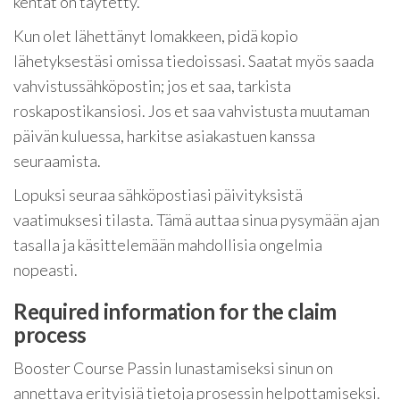
kentät on täytetty.
Kun olet lähettänyt lomakkeen, pidä kopio
lähetyksestäsi omissa tiedoissasi. Saatat myös saada
vahvistussähköpostin; jos et saa, tarkista
roskapostikansiosi. Jos et saa vahvistusta muutaman
päivän kuluessa, harkitse asiakastuen kanssa
seuraamista.
Lopuksi seuraa sähköpostiasi päivityksistä
vaatimuksesi tilasta. Tämä auttaa sinua pysymään ajan
tasalla ja käsittelemään mahdollisia ongelmia
nopeasti.
Required information for the claim
process
Booster Course Passin lunastamiseksi sinun on
annettava erityisiä tietoja prosessin helpottamiseksi.