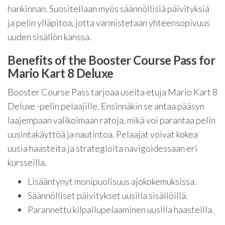
hankinnan. Suositellaan myös säännöllisiä päivityksiä
ja pelin ylläpitoa, jotta varmistetaan yhteensopivuus
uuden sisällön kanssa.
Benefits of the Booster Course Pass for
Mario Kart 8 Deluxe
Booster Course Pass tarjoaa useita etuja Mario Kart 8
Deluxe -pelin pelaajille. Ensinnäkin se antaa pääsyn
laajempaan valikoimaan ratoja, mikä voi parantaa pelin
uusintakäyttöä ja nautintoa. Pelaajat voivat kokea
uusia haasteita ja strategioita navigoidessaan eri
kursseilla.
Lisääntynyt monipuolisuus ajokokemuksissa.
Säännölliset päivitykset uusilla sisällöillä.
Parannettu kilpailupelaaminen uusilla haasteilla.