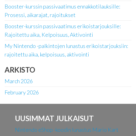
Booster-kurssin passivaatimus ennakkotilauksille:
Prosessi, aikarajat, rajoitukset
Booster-kurssin passivaatimus erikoistarjouksille:
Rajoitettu aika, Kelpoisuus, Aktivointi
My Nintendo -palkintojen lunastus erikoistarjouksiin:
rajoitettu aika, kelpoisuus, aktivointi
ARKISTO
March 2026
February 2026
UUSIMMAT JULKAISUT
Nintendo eShop -koodin lunastus Mario Kart