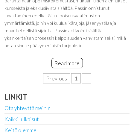
parantamaan oppimiskokemustasi, mukaan lukien alennukset
kursseista ja eksklusiivista sisältöä. Passin onnistunut
lunastaminen edellyttää kelpoisuusvaatimusten
ymmärtämistä, joihin voi kuulua ikärajoja, jäsenyystilaa ja
maantieteellistä sijaintia. Passin aktivointi sisältää
yksinkertaisen prosessin kelpoisuuden vahvistamiseksi, mikä
antaa sinulle pääsyn erilaisiin tarjouksiin…
Read more
Posts
Previous
1
2
pagination
LINKIT
Ota yhteyttä meihin
Kaikki julkaisut
Keitä olemme