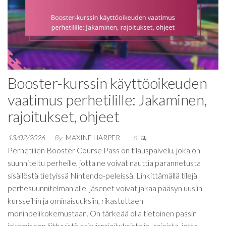
Booster-kurssin käyttöoikeuden
vaatimus perhetilille: Jakaminen,
rajoitukset, ohjeet
13/02/2026
By
MAXINE HARPER
0
Perhetilien Booster Course Pass on tilauspalvelu, joka on
suunniteltu perheille, jotta ne voivat nauttia parannetusta
sisällöstä tietyissä Nintendo-peleissä. Linkittämällä tilejä
perhesuunnitelman alle, jäsenet voivat jakaa pääsyn uusiin
kursseihin ja ominaisuuksiin, rikastuttaen
moninpelikokemustaan. On tärkeää olla tietoinen passin
jakamiseen liittyvistä erityisrajoituksista ja -rajoista, jotta