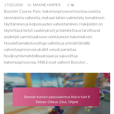
17/02/2026
By
MAXINE HARPER
0
Booster Course Pass -hakemusprosessi koostuu useista
olennaisista vaiheista, mukaan lukien valmistelu, lomakkeen
täyttäminen ja kelpoisuuden vahvistaminen. Hakijoiden on
täytettävä tietyt vaatimukset ja toimitettava tarvittavat
asiakirjat varmistaakseen onnistuneen hakemuksen.
Noudattamalla kuvattuja vaiheita ja ymmärtämällä
vahvistusprosessia yksilöt voivat parantaa
hyväksymismahdollisuuksiaan ja sujuvoittaa
hakemusprosessia. Mitkä ovat vaiheet Booster…