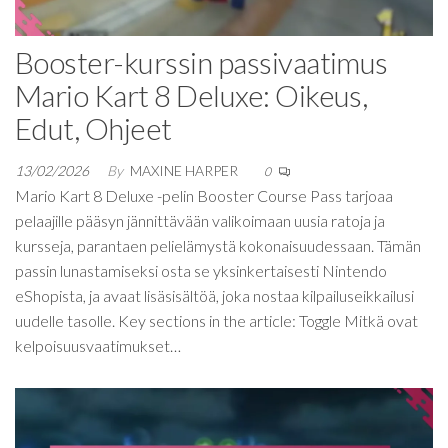
Booster-kurssin passivaatimus
Mario Kart 8 Deluxe: Oikeus,
Edut, Ohjeet
13/02/2026
By
MAXINE HARPER
0
Mario Kart 8 Deluxe -pelin Booster Course Pass tarjoaa
pelaajille pääsyn jännittävään valikoimaan uusia ratoja ja
kursseja, parantaen pelielämystä kokonaisuudessaan. Tämän
passin lunastamiseksi osta se yksinkertaisesti Nintendo
eShopista, ja avaat lisäsisältöä, joka nostaa kilpailuseikkailusi
uudelle tasolle. Key sections in the article: Toggle Mitkä ovat
kelpoisuusvaatimukset…