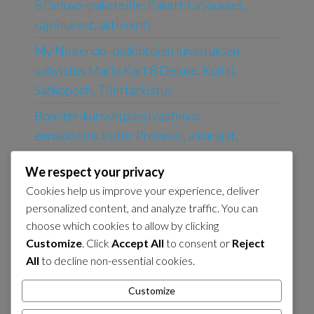
8 Deluxe -paketeille: Pakettitarjoukset,
rajoitukset, aktivointi
My Nintendo -palkintojen lunastuksen
vahvistus Mario Kart 8 Deluxe: Kuitti,
Sähköposti, Tilin tarkistus
Booster-kurssin passivaatimus
ennakkotilauksille: Prosessi, aikarajat,
rajoitukset
We respect your privacy
Booster-kurssin passivaatimus
Cookies help us improve your experience, deliver
erikoistarjouksille: Rajoitettu aika,
personalized content, and analyze traffic. You can
Kelpoisuus, Aktivointi
choose which cookies to allow by clicking
Customize
. Click
Accept All
to consent or
Reject
My Nintendo -palkintojen lunastus
All
to decline non-essential cookies.
erikoistarjouksiin: rajoitettu aika, kelpoisuus,
aktivointi
Customize