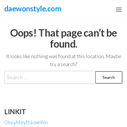
Skip
daewonstyle.com
to
the
content
Oops! That page can’t be
found.
It looks like nothing was found at this location. Maybe
try a search?
Search
for:
LINKIT
Ota yhteyttä meihin